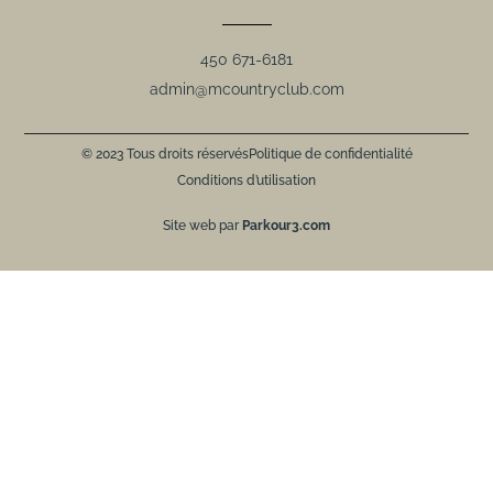
450 671-6181
admin@mcountryclub.com
© 2023 Tous droits réservés
Politique de confidentialité
Conditions d’utilisation
Site web par
Parkour3.com