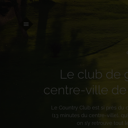
Le club de 
centre-ville d
Le Country Club est si près du q
(13 minutes du centre-ville), qu
on s’y retrouve tout 