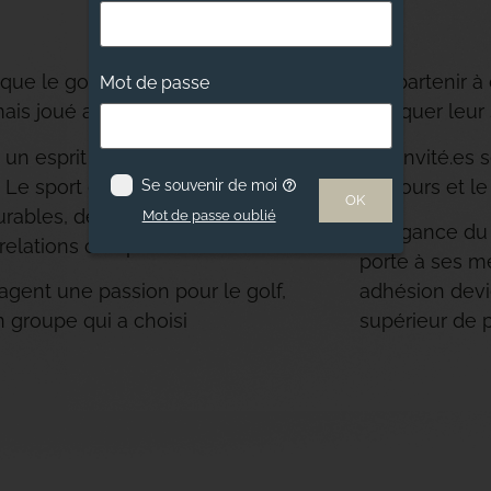
que le golf est un sport
d’appartenir à
Mot de passe
mais joué au Country Club ».
pratiquer leur 
 un esprit de camaraderie fait
Vos invité.es s
. Le sport devient ainsi le
parcours et le
Se souvenir de moi
OK
urables, de rencontres
Mot de passe oublié
L’élégance du 
 relations complices.
porte à ses m
gent une passion pour le golf,
adhésion devi
un groupe qui a choisi
supérieur de p