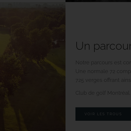
Un parcour
Notre parcours est co
Une normale 72 compor
725 verges offrant ains
Club de golf Montréal.
VOIR LES TROUS