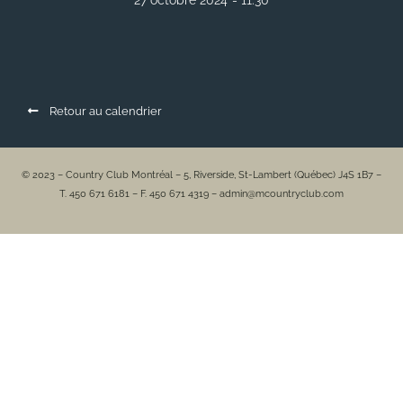
27 octobre 2024
- 11:30
Retour au calendrier
© 2023 – Country Club Montréal – 5, Riverside, St-Lambert (Québec) J4S 1B7 –
T. 450 671 6181 – F. 450 671 4319 – admin@mcountryclub.com