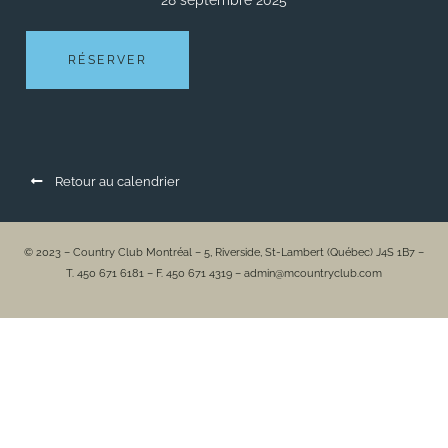
28 septembre 2025
RÉSERVER
Retour au calendrier
© 2023 – Country Club Montréal – 5, Riverside, St-Lambert (Québec) J4S 1B7 –
T. 450 671 6181 – F. 450 671 4319 – admin@mcountryclub.com