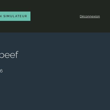
Déconnexion
N SIMULATEUR
tbeef
26