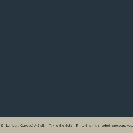
e, St-Lambert (Québec) J4S 1B7 – T. 450 671 6181 – F. 450 671 4319 – admin@mcountryc