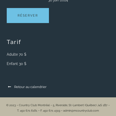
30 juin 2024
RÉSERVER
Tarif
Adulte 70 $
Enfant 30 $
Retour au calendrier
© 2023 – Country Club Montréal – 5, Riverside, St-Lambert (Québec) J4S 1B7 –
T. 450 671 6181 – F. 450 671 4319 – admin@mcountryclub.com