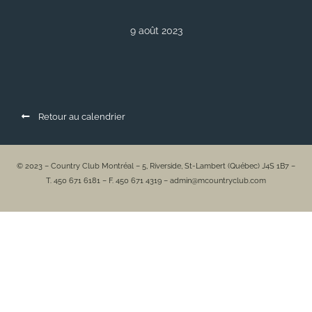
9 août 2023
Retour au calendrier
© 2023 – Country Club Montréal – 5, Riverside, St-Lambert (Québec) J4S 1B7 –
T. 450 671 6181 – F. 450 671 4319 – admin@mcountryclub.com