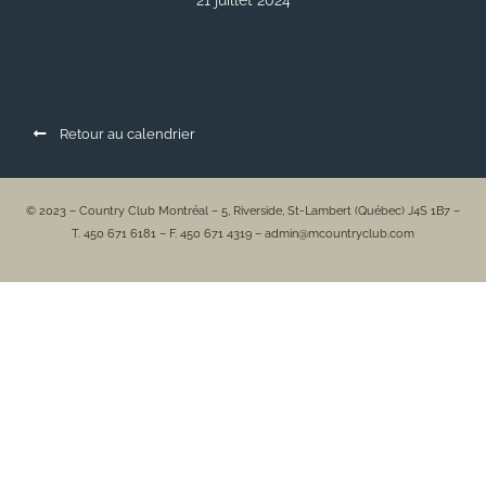
21 juillet 2024
Retour au calendrier
© 2023 – Country Club Montréal – 5, Riverside, St-Lambert (Québec) J4S 1B7 –
T. 450 671 6181 – F. 450 671 4319 – admin@mcountryclub.com