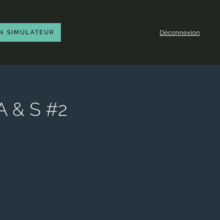
Déconnexion
N SIMULATEUR
 A & S #2