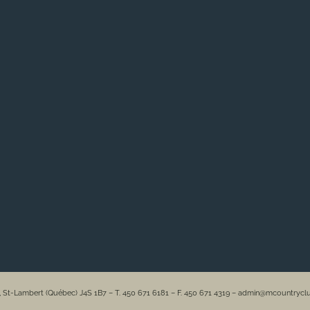
e, St-Lambert (Québec) J4S 1B7 – T. 450 671 6181 – F. 450 671 4319 – admin@mcountryc