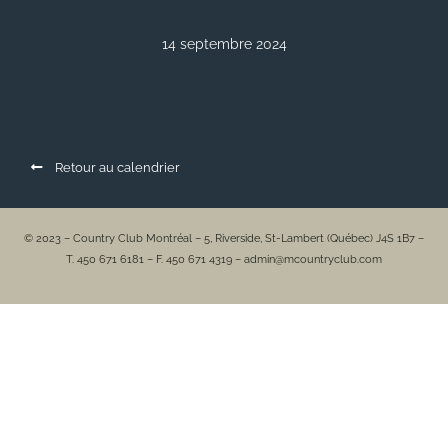
14 septembre 2024
Retour au calendrier
© 2023 – Country Club Montréal – 5, Riverside, St-Lambert (Québec) J4S 1B7 –
T. 450 671 6181 – F. 450 671 4319 – admin@mcountryclub.com