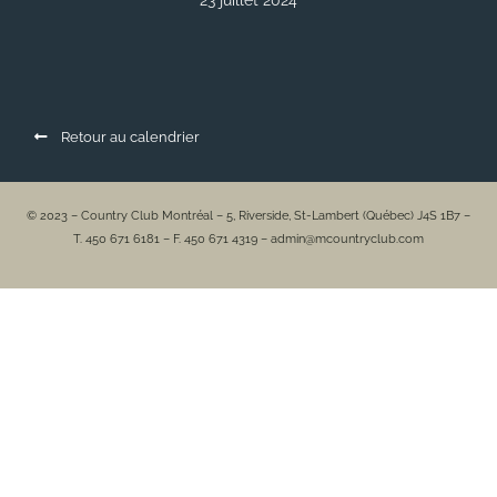
23 juillet 2024
Retour au calendrier
© 2023 – Country Club Montréal – 5, Riverside, St-Lambert (Québec) J4S 1B7 –
T. 450 671 6181 – F. 450 671 4319 – admin@mcountryclub.com