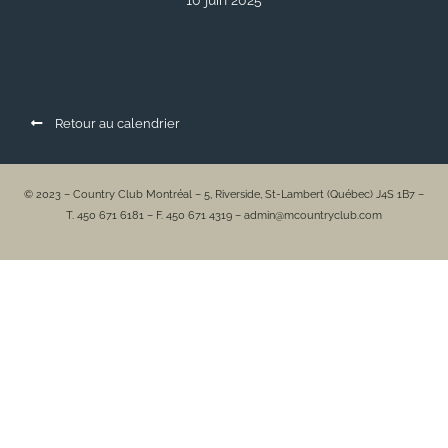
10 juin 2025
Retour au calendrier
© 2023 – Country Club Montréal – 5, Riverside, St-Lambert (Québec) J4S 1B7 –
T. 450 671 6181 – F. 450 671 4319 – admin@mcountryclub.com