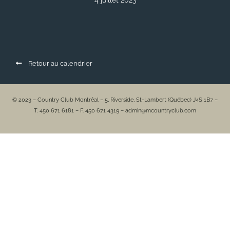
4 juillet 2023
Retour au calendrier
© 2023 – Country Club Montréal – 5, Riverside, St-Lambert (Québec) J4S 1B7 –
T. 450 671 6181 – F. 450 671 4319 – admin@mcountryclub.com