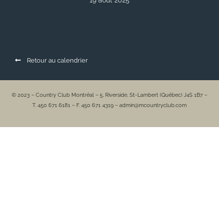
19 août 2025
Retour au calendrier
© 2023 – Country Club Montréal – 5, Riverside, St-Lambert (Québec) J4S 1B7 –
T. 450 671 6181 – F. 450 671 4319 – admin@mcountryclub.com