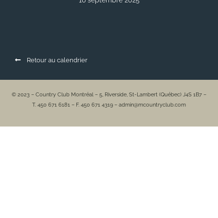
16 septembre 2025
Retour au calendrier
© 2023 – Country Club Montréal – 5, Riverside, St-Lambert (Québec) J4S 1B7 –
T. 450 671 6181 – F. 450 671 4319 – admin@mcountryclub.com