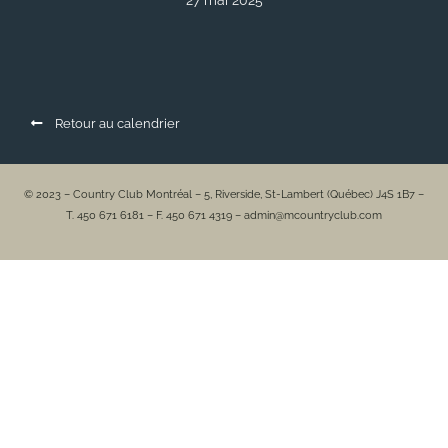
27 mai 2025
Retour au calendrier
© 2023 – Country Club Montréal – 5, Riverside, St-Lambert (Québec) J4S 1B7 –
T. 450 671 6181 – F. 450 671 4319 – admin@mcountryclub.com