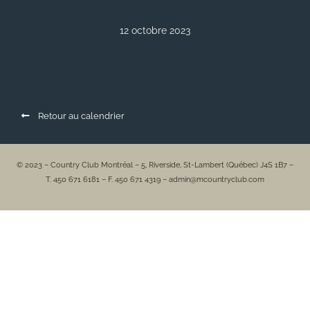
12 octobre 2023
Retour au calendrier
© 2023 – Country Club Montréal – 5, Riverside, St-Lambert (Québec) J4S 1B7 –
T. 450 671 6181 – F. 450 671 4319 – admin@mcountryclub.com