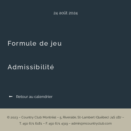
24 août 2024
Formule de jeu
Admissibilité
Retour au calendrier
© 2023 – Country Club Montréal – 5, Riverside, St-Lambert (Québec) J4S 1B7 –
T. 450 671 6181 – F. 450 671 4319 – admin@mcountryclub.com