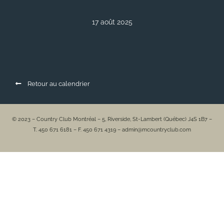
17 août 2025
Retour au calendrier
© 2023 – Country Club Montréal – 5, Riverside, St-Lambert (Québec) J4S 1B7 –
T. 450 671 6181 – F. 450 671 4319 – admin@mcountryclub.com