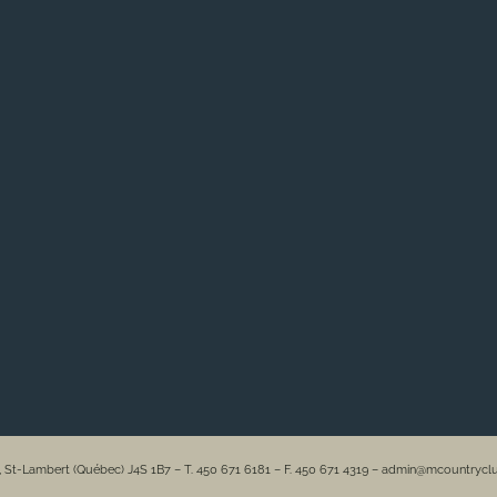
e, St-Lambert (Québec) J4S 1B7 – T. 450 671 6181 – F. 450 671 4319 – admin@mcountryc