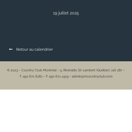
19 juillet 2025
Retour au calendrier
© 2023 – Country Club Montréal – 5, Riverside, St-Lambert (Québec) J4S 1B7 –
T. 450 671 6181 – F. 450 671 4319 – admin@mcountryclub.com