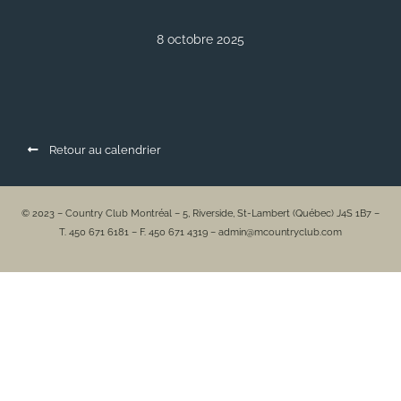
8 octobre 2025
Retour au calendrier
© 2023 – Country Club Montréal – 5, Riverside, St-Lambert (Québec) J4S 1B7 –
T. 450 671 6181 – F. 450 671 4319 – admin@mcountryclub.com