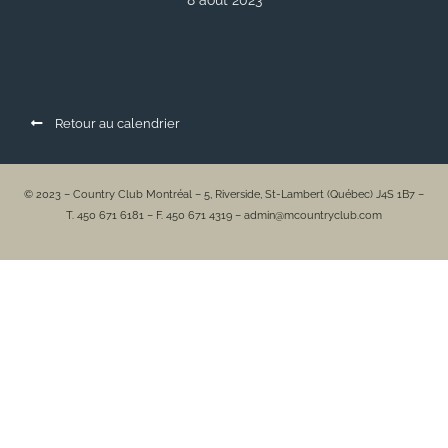
8 août 2023
Retour au calendrier
© 2023 – Country Club Montréal – 5, Riverside, St-Lambert (Québec) J4S 1B7 –
T. 450 671 6181 – F. 450 671 4319 – admin@mcountryclub.com