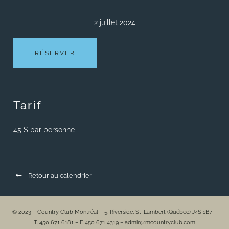
2 juillet 2024
RÉSERVER
Tarif
45 $ par personne
Retour au calendrier
© 2023 – Country Club Montréal – 5, Riverside, St-Lambert (Québec) J4S 1B7 –
T. 450 671 6181 – F. 450 671 4319 – admin@mcountryclub.com