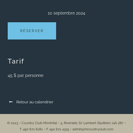
10 septembre 2024
RÉSERVER
Tarif
45 $ par personne
Retour au calendrier
© 2023 – Country Club Montréal – 5, Riverside, St-Lambert (Québec) J4S 1B7 –
T. 450 671 6181 – F. 450 671 4319 – admin@mcountryclub.com