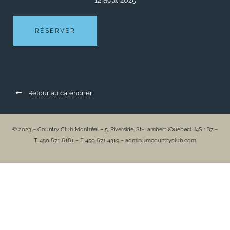
12 août 2025
RÉSERVER
Retour au calendrier
© 2023 – Country Club Montréal – 5, Riverside, St-Lambert (Québec) J4S 1B7 –
T. 450 671 6181 – F. 450 671 4319 – admin@mcountryclub.com