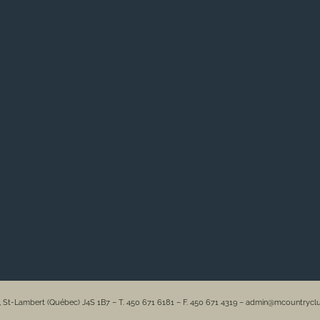
e, St-Lambert (Québec) J4S 1B7 – T. 450 671 6181 – F. 450 671 4319 – admin@mcountryc