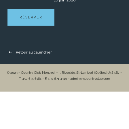
16 juin 2026
RÉSERVER
Retour au calendrier
© 2023 – Country Club Montréal – 5, Riverside, St-Lambert (Québec) J4S 1B7 –
T. 450 671 6181 – F. 450 671 4319 – admin@mcountryclub.com