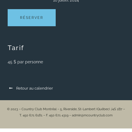
16 juillet 2024
RÉSERVER
Tarif
45 $ par personne
Retour au calendrier
© 2023 – Country Club Montréal – 5, Riverside, St-Lambert (Québec) J4S 1B7 –
T. 450 671 6181 – F. 450 671 4319 – admin@mcountryclub.com