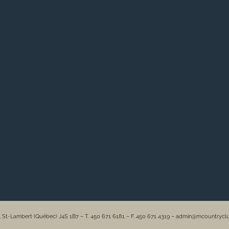
e, St-Lambert (Québec) J4S 1B7 – T. 450 671 6181 – F. 450 671 4319 – admin@mcountryc