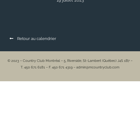
19 juillet 2023
Retour au calendrier
© 2023 – Country Club Montréal – 5, Riverside, St-Lambert (Québec) J4S 1B7 –
T. 450 671 6181 – F. 450 671 4319 – admin@mcountryclub.com