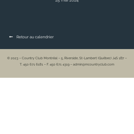
25 mai 2024
Retour au calendrier
© 2023 – Country Club Montréal – 5, Riverside, St-Lambert (Québec) J4S 1B7 –
T. 450 671 6181 – F. 450 671 4319 – admin@mcountryclub.com