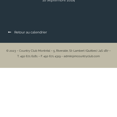
18 septembre 2024
Retour au calendrier
© 2023 – Country Club Montréal – 5, Riverside, St-Lambert (Québec) J4S 1B7 –
T. 450 671 6181 – F. 450 671 4319 – admin@mcountryclub.com