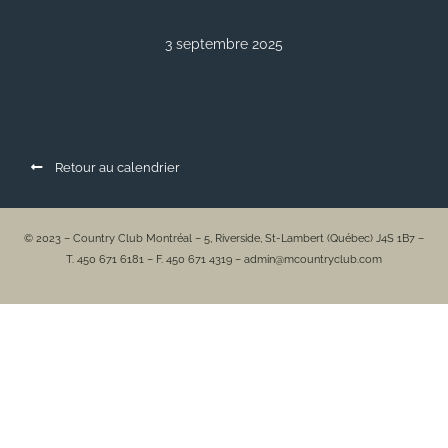
3 septembre 2025
Retour au calendrier
© 2023 – Country Club Montréal – 5, Riverside, St-Lambert (Québec) J4S 1B7 –
T. 450 671 6181 – F. 450 671 4319 – admin@mcountryclub.com