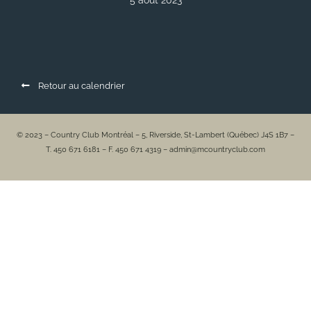
5 août 2023
Retour au calendrier
© 2023 – Country Club Montréal – 5, Riverside, St-Lambert (Québec) J4S 1B7 –
T. 450 671 6181 – F. 450 671 4319 – admin@mcountryclub.com