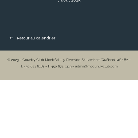
7 août 2025
Retour au calendrier
© 2023 – Country Club Montréal – 5, Riverside, St-Lambert (Québec) J4S 1B7 –
T. 450 671 6181 – F. 450 671 4319 – admin@mcountryclub.com