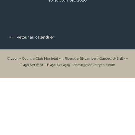
10 septembre 2026
Retour au calendrier
© 2023 – Country Club Montréal – 5, Riverside, St-Lambert (Québec) J4S 1B7 –
T. 450 671 6181 – F. 450 671 4319 – admin@mcountryclub.com