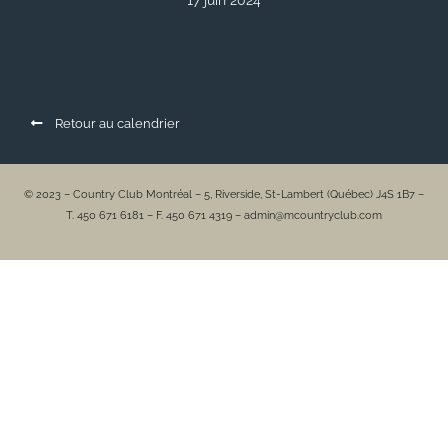
17 juin 2024
Retour au calendrier
© 2023 – Country Club Montréal – 5, Riverside, St-Lambert (Québec) J4S 1B7 –
T. 450 671 6181 – F. 450 671 4319 – admin@mcountryclub.com