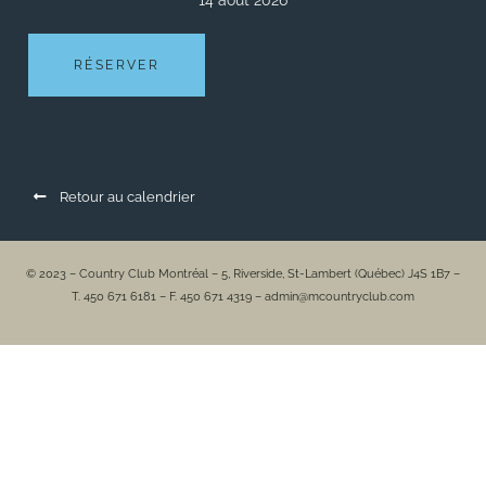
14 août 2026
RÉSERVER
Retour au calendrier
© 2023 – Country Club Montréal – 5, Riverside, St-Lambert (Québec) J4S 1B7 –
T. 450 671 6181 – F. 450 671 4319 – admin@mcountryclub.com